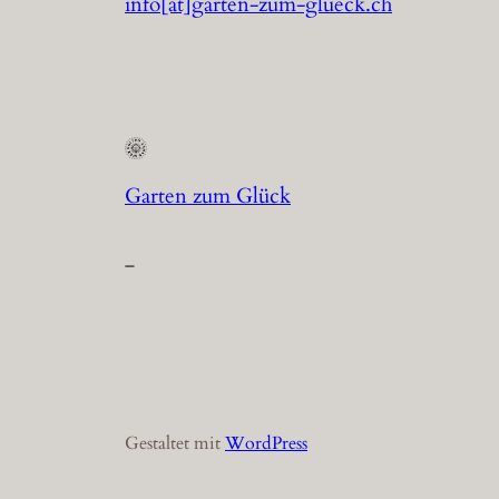
info[at]garten-zum-glueck.ch
Garten zum Glück
–
Gestaltet mit
WordPress