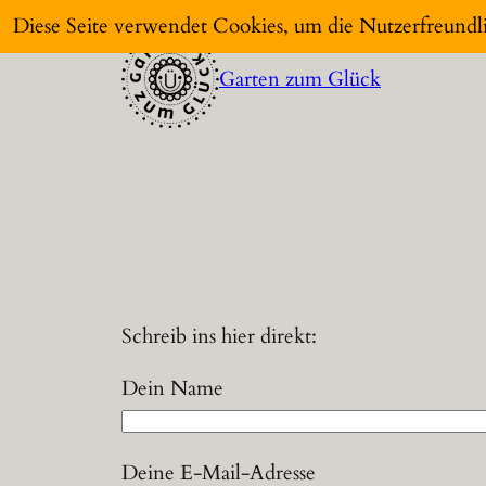
Zum
Diese Seite verwendet Cookies, um die Nutzerfreundl
Inhalt
Garten zum Glück
springen
Schreib ins hier direkt:
Dein Name
Deine E-Mail-Adresse